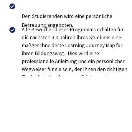
Den Studierenden wird eine persönliche
Betreuung angeboten.
Alle Bewerber dieses Programms erhalten für
die nächsten 3-4 Jahren ihres Studiums eine
maßgeschneiderte Learning Journey Map für
ihren Bildungsweg. Dies wird eine
professionelle Anleitung und ein persönlicher
Wegweiser für sie sein, der Ihnen den richtigen
Tools, Schritte, Prozesse, Fristen und
Ressourcen aufzeigt, um ihre Ziele sicher zu
erreichen.
Die Deutsche Juristenakademie führt
Interviews mit den Bewerbern, um ihre
zukünftigen Ziele zu verstehen. Dieses
Interview wird von zwei DJA-Experten mit