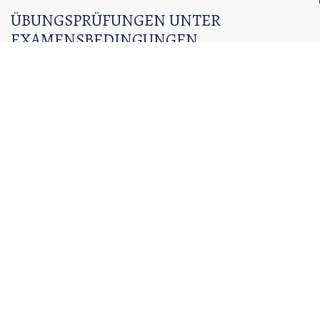
ÜBUNGSPRÜFUNGEN UNTER
EXAMENSBEDINGUNGEN
Es ist sehr wichtig, vor den jeweiligen Staatsexamina viel
Praxis zu erhalten. Zu diesem Zweck bieten wir allen
Studierenden noch mehr Probeklausuren und Online-
Übungsprüfungen an.
Mit diesem Paket legen die Studenten die jeweiligen
Probeprüfungen ab und haben die Möglichkeit, an den
darauf folgenden Diskussionen teilzunehmen und von den
international erfahrenen Experten und persönlichen
Dozenten zu lernen.
Unsere Online-Lernplattform, dem Learning Management
System kurz LMS, ermöglicht es den Studierenden die
Übungsprüfungen von überall aus abzulegen.