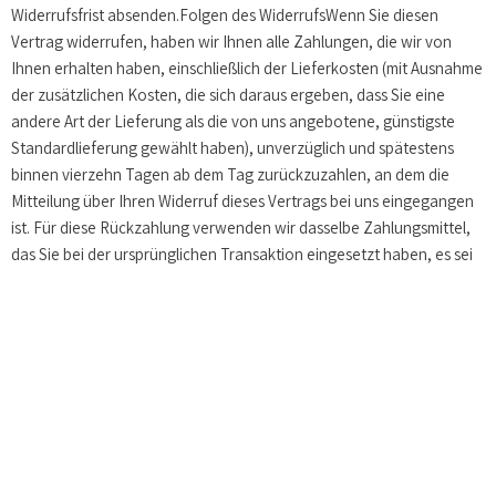
Widerrufsfrist absenden.Folgen des WiderrufsWenn Sie diesen
Vertrag widerrufen, haben wir Ihnen alle Zahlungen, die wir von
Ihnen erhalten haben, einschließlich der Lieferkosten (mit Ausnahme
der zusätzlichen Kosten, die sich daraus ergeben, dass Sie eine
andere Art der Lieferung als die von uns angebotene, günstigste
Standardlieferung gewählt haben), unverzüglich und spätestens
binnen vierzehn Tagen ab dem Tag zurückzuzahlen, an dem die
Mitteilung über Ihren Widerruf dieses Vertrags bei uns eingegangen
ist. Für diese Rückzahlung verwenden wir dasselbe Zahlungsmittel,
das Sie bei der ursprünglichen Transaktion eingesetzt haben, es sei
denn mit Ihnen wurde ausdrücklich etwas anderes vereinbart; in
keinem Fall werden Ihnen wegen dieser Rückzahlung Entgelte
berechnet.Haben Sie verlangt, dass die Dienstleistungen während
der Widerrufsfrist beginnen sollen, so haben Sie uns einen
angemessenen Betrag zu zahlen, der dem Anteil der bis zu dem
Zeitpunkt, zu dem Sie uns von der Ausübung des Widerrufsrechts
hinsichtlich dieses Vertrages unterrichten, bereits erbrachten
Dienstleistungen im Vergleich zum Gesamtumfang der im Vertrag
vorgesehenen Dienstleistungen entspricht.